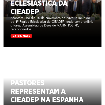
ECLESIÁSTICA DA
CIEADEP
Aconteceu no dia 20 de Novembro de 2025, a Reunião
da 4ª Região Eclesiástica da CIEADEP, tendo como anfitriã,
a Igreja Assembleia de Deus de MATINHOS-PR,
recepcionados...
SAIBA MAIS
PASTORES
REPRESENTAM A
CIEADEP NA ESPANHA