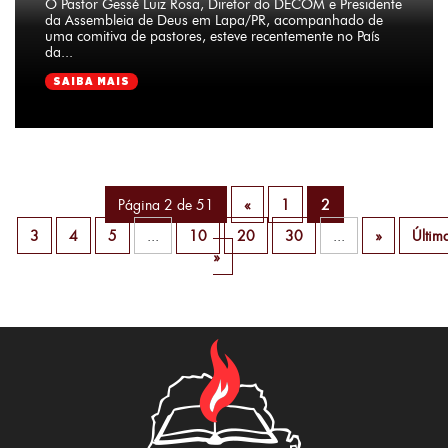
O Pastor Gessé Luiz Rosa, Diretor do DECOM e Presidente
da Assembleia de Deus em Lapa/PR, acompanhado de
uma comitiva de pastores, esteve recentemente no País
da...
SAIBA MAIS
Página 2 de 51
«
1
2
3
4
5
...
10
20
30
...
»
Últim
»