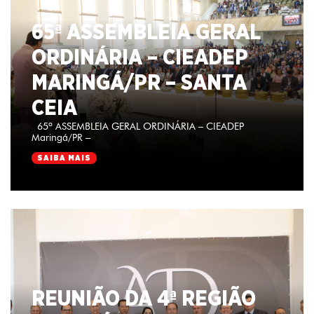
65ª ASSEMBLEIA GERAL
ORDINÁRIA – CIEADEP
MARINGÁ/PR – SANTA
CEIA
65ª ASSEMBLEIA GERAL ORDINÁRIA – CIEADEP
Maringá/PR –
SAIBA MAIS
REUNIÃO DA 4ª REGIÃO