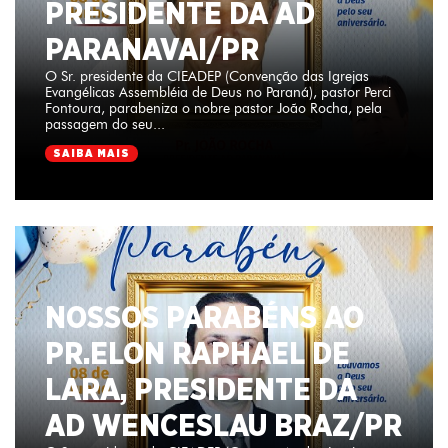
PRESIDENTE DA AD
PARANAVAI/PR
O Sr. presidente da CIEADEP (Convenção das Igrejas
Evangélicas Assembléia de Deus no Paraná), pastor Perci
Fontoura, parabeniza o nobre pastor João Rocha, pela
passagem do seu...
SAIBA MAIS
NOSSOS PARABÉNS AO
PR.ELON RAPHAEL DE
LARA, PRESIDENTE DA
AD WENCESLAU BRAZ/PR