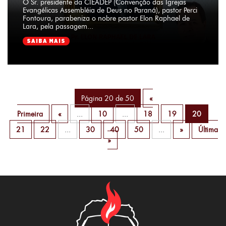
O Sr. presidente da CIEADEP (Convenção das Igrejas
Evangélicas Assembléia de Deus no Paraná), pastor Perci
Fontoura, parabeniza o nobre pastor Elon Raphael de
Lara, pela passagem...
SAIBA MAIS
Página 20 de 50
«
Primeira
«
...
10
...
18
19
20
21
22
...
30
40
50
...
»
Última
»