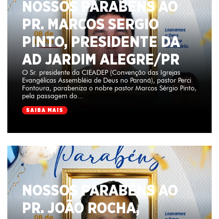
NOSSOS PARABÉNS AO
PR. MARCOS SERGIO
PINTO, PRESIDENTE DA
AD JARDIM ALEGRE/PR
O Sr. presidente da CIEADEP (Convenção das Igrejas
Evangélicas Assembléia de Deus no Paraná), pastor Perci
Fontoura, parabeniza o nobre pastor Marcos Sérgio Pinto,
pela passagem do...
SAIBA MAIS
NOSSOS PARABÉNS AO
PR. JOÃO ROCHA,