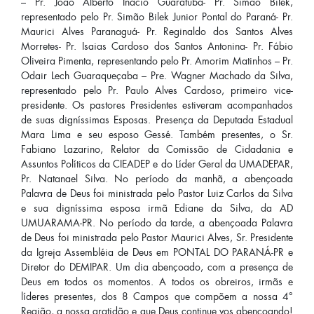
– Pr. João Alberto Inácio Guaratuba- Pr. Simão Bilek,
representado pelo Pr. Simão Bilek Junior Pontal do Paraná- Pr.
Maurici Alves Paranaguá- Pr. Reginaldo dos Santos Alves
Morretes- Pr. Isaias Cardoso dos Santos Antonina- Pr. Fábio
Oliveira Pimenta, representando pelo Pr. Amorim Matinhos – Pr.
Odair Lech Guaraqueçaba – Pre. Wagner Machado da Silva,
representado pelo Pr. Paulo Alves Cardoso, primeiro vice-
presidente. Os pastores Presidentes estiveram acompanhados
de suas digníssimas Esposas. Presença da Deputada Estadual
Mara Lima e seu esposo Gessé. Também presentes, o Sr.
Fabiano Lazarino, Relator da Comissão de Cidadania e
Assuntos Políticos da CIEADEP e do Líder Geral da UMADEPAR,
Pr. Natanael Silva. No período da manhã, a abençoada
Palavra de Deus foi ministrada pelo Pastor Luiz Carlos da Silva
e sua digníssima esposa irmã Ediane da Silva, da AD
UMUARAMA-PR. No período da tarde, a abençoada Palavra
de Deus foi ministrada pelo Pastor Maurici Alves, Sr. Presidente
da Igreja Assembléia de Deus em PONTAL DO PARANÁ-PR e
Diretor do DEMIPAR. Um dia abençoado, com a presença de
Deus em todos os momentos. A todos os obreiros, irmãs e
líderes presentes, dos 8 Campos que compõem a nossa 4°
Região, a nossa gratidão e que Deus continue vos abençoando!