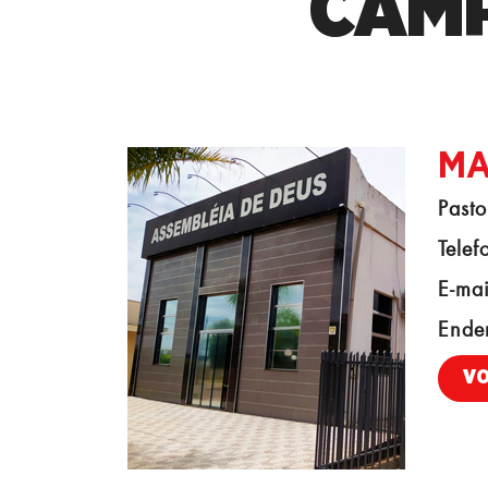
CAMP
MA
Pasto
Telef
E-mai
Ende
V