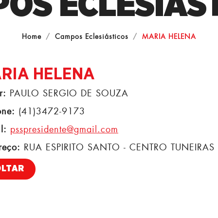
OS ECLESIÁS
Home
Campos Eclesiásticos
MARIA HELENA
RIA HELENA
r:
PAULO SERGIO DE SOUZA
one:
(41)3472-9173
l:
psspresidente@gmail.com
reço:
RUA ESPIRITO SANTO - CENTRO TUNEIRAS 
OLTAR