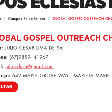
OS ECLESIÁS
e
Campos Eclesiásticos
GLOBAL GOSPEL OUTREACH CH
OBAL GOSPEL OUTREACH C
r:
JULIO CESAR LIMA DE SÁ
one:
(67)9859- 41967
l:
juliocdesa@gmail.com
reço:
642 MAPLE GROVE WAY - MARIETA MARIET
OLTAR