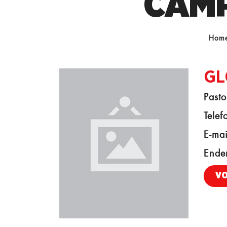
CAMP
Hom
GL
Pasto
Telef
E-mai
Ende
V