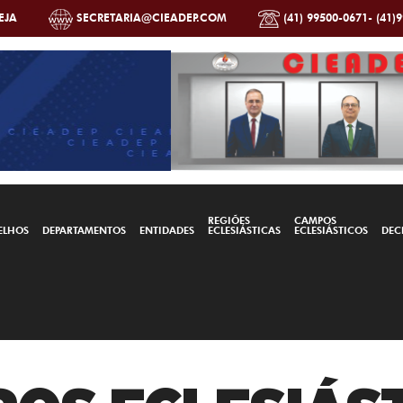
EJA
SECRETARIA@CIEADEP.COM
(41) 99500-0671- (41)
REGIÕES
CAMPOS
ELHOS
DEPARTAMENTOS
ENTIDADES
ECLESIÁSTICAS
ECLESIÁSTICOS
DEC