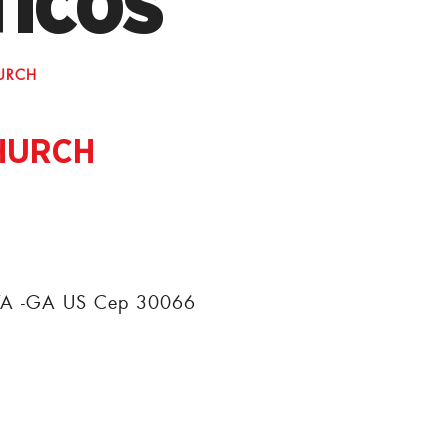
TICOS
URCH
HURCH
A -GA US Cep 30066