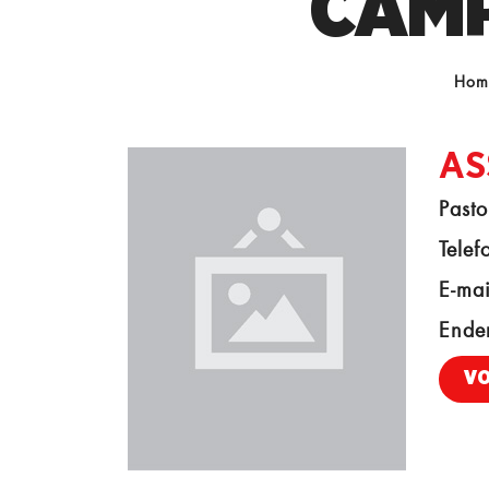
CAMP
Hom
AS
Pasto
Telef
E-mai
Ende
V