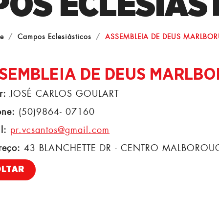
OS ECLESIÁS
e
Campos Eclesiásticos
ASSEMBLEIA DE DEUS MARLBO
SEMBLEIA DE DEUS MARLB
r:
JOSÉ CARLOS GOULART
one:
(50)9864- 07160
l:
pr.vcsantos@gmail.com
reço:
43 BLANCHETTE DR - CENTRO MALBOROUGH
OLTAR