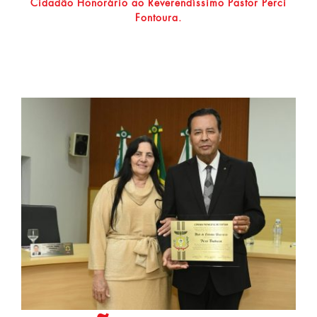
Cidadão Honorário ao Reverendíssimo Pastor Perci
Fontoura.