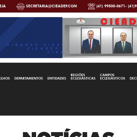
EJA
SECRETARIA@CIEADEP.COM
(41) 99500-0671- (41)
REGIÕES
CAMPOS
ELHOS
DEPARTAMENTOS
ENTIDADES
ECLESIÁSTICAS
ECLESIÁSTICOS
DEC