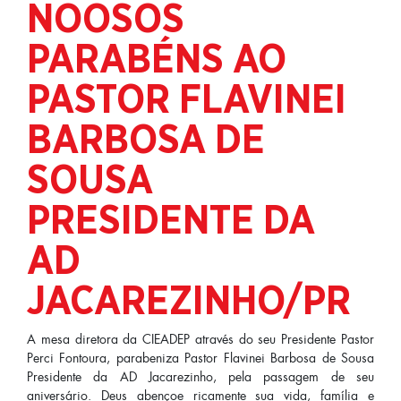
NOOSOS
PARABÉNS AO
PASTOR FLAVINEI
BARBOSA DE
SOUSA
PRESIDENTE DA
AD
JACAREZINHO/PR
A mesa diretora da CIEADEP através do seu Presidente Pastor
Perci Fontoura, parabeniza Pastor Flavinei Barbosa de Sousa
Presidente da AD Jacarezinho, pela passagem de seu
aniversário. Deus abençoe ricamente sua vida, família e