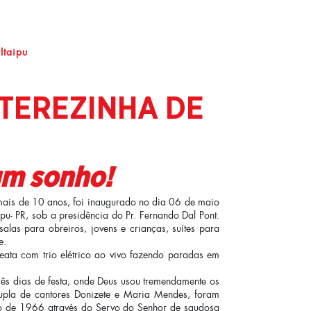
Itaipu
TEREZINHA DE
um sonho!
 mais de 10 anos, foi inaugurado no dia 06 de maio
u- PR, sob a presidência do Pr. Fernando Dal Pont.
as para obreiros, jovens e crianças, suítes para
e.
ata com trio elétrico ao vivo fazendo paradas em
ês dias de festa, onde Deus usou tremendamente os
dupla de cantores Donizete e Maria Mendes, foram
ano de 1966 através do Servo do Senhor de saudosa