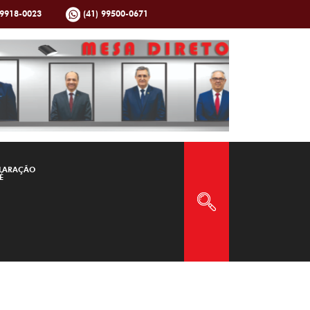
99918-0023
(41) 99500-0671
LARAÇÃO
É