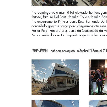
No domingo pela manhã foi efetuado homenagem às f
feitosa, família Dal Pont , família Colle e família Sa
No encerramento Pr. Presidente Rev. Fernando Dal P
concedido graça e força para chegarmos até esse
Pastor Perci Fontora presidente da Convenção da A
Na ocasião do evento cinquenta e quatro almas se r
“EBENÉZER! – Até aqui nos ajudou o Senhor!” I Samuel 7.