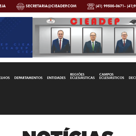
EJA
SECRETARIA@CIEADEP.COM
(41) 99500-0671- (41)
REGIÕES
CAMPOS
ELHOS
DEPARTAMENTOS
ENTIDADES
ECLESIÁSTICAS
ECLESIÁSTICOS
DEC